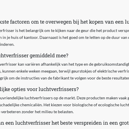
kste factoren om te overwegen bij het kopen van een lu
rfrisser is het belangrijk om te kijken naar de geur die het product verspr
ren in je huis of kantoor. Daarnaast is het goed om te letten op de duur va
kinderen.
chtverfrisser gemiddeld mee?
verfrisser kan variëren afhankelijk van het type en de gebruiksomstand
ys, kunnen enkele weken meegaan, terwijl geurstokjes of elektrische verf
rijk om de instructies van de fabrikant te volgen voor de beste resultate
ijke opties voor luchtverfrissers?
lieuvriendelijke luchtverfrissers op de markt. Deze producten maken vaak 
n schadelijke chemicaliën. Het kiezen voor biologische of ecologische luc
te verbeteren zonder het milieu te belasten.
n een luchtverfrisser het beste verspreiden in een gro