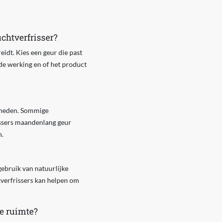
chtverfrisser?
eidt. Kies een geur die past
n de werking en of het product
igheden. Sommige
rissers maandenlang geur
n.
gebruik van natuurlijke
htverfrissers kan helpen om
te ruimte?