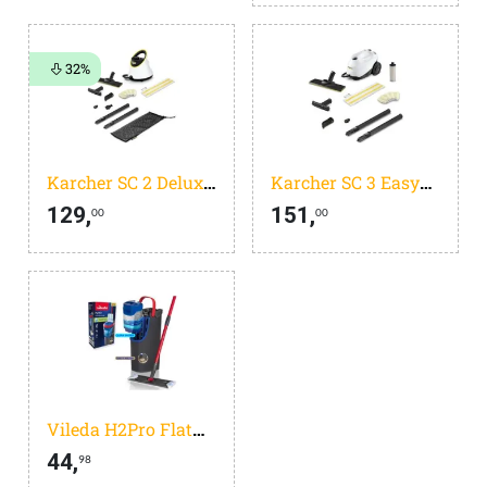
32%
Karcher SC 2 Deluxe Stoomreiniger - 3.2 bar - 1500 W - Oppvervlakteprestatie 75 m2 - Reservoir 1 l - Vloerreinigingsset EasyFix - LED Ring
Karcher SC 3 EasyFix Stoomreiniger - 30 sec opwarmtijd - 3.5 bar - 1900 W - Oppvervlakteprestatie 75 m2 - Reservoir 1 l - Continue vulbaar
129,
151,
00
00
Vileda H2Pro Flatmop Systeem Complete set, Twee gescheiden waterreservoirs, Waterbesparend ontwerp, Altijd schoon water
44,
98