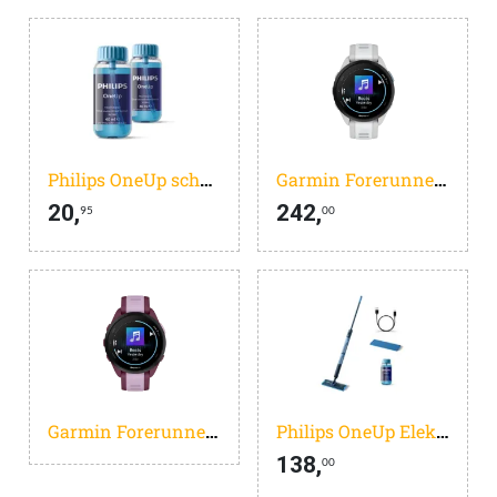
Philips OneUp schoonmaakmiddel XV1892/02 - Ultra geconcentreerd - Fris & Streeploos Dweilen - Dubbelverpakking
Garmin Forerunner 165 Music Grijs/Wit
20,
242,
95
00
Garmin Forerunner 165 Music Paars
Philips OneUp Elektrische Dweil 5000 series XV5113/01 - Dweilsysteem - Vloerreiniger - Vuil water opzuigen - 2 standen - 70min dweilen - Geen emmer nodig
138,
00