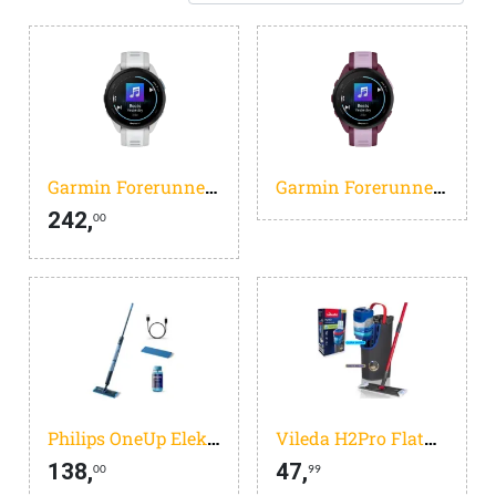
Garmin Forerunner 165 Music Grijs/Wit
Garmin Forerunner 165 Music Paars
242,
00
Philips OneUp Elektrische Dweil 5000 series XV5113/01 - Dweilsysteem - Vloerreiniger - Vuil water opzuigen - 2 standen - 70min dweilen - Geen emmer nodig
Vileda H2Pro Flatmop Systeem Complete set, Twee gescheiden waterreservoirs, Waterbesparend ontwerp, Altijd schoon water
138,
47,
00
99