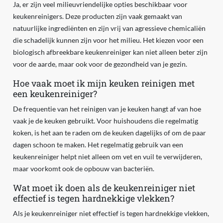
Ja, er zijn veel milieuvriendelijke opties beschikbaar voor
keukenreinigers. Deze producten zijn vaak gemaakt van
natuurlijke ingrediënten en zijn vrij van agressieve chemicaliën
die schadelijk kunnen zijn voor het milieu. Het kiezen voor een
biologisch afbreekbare keukenreiniger kan niet alleen beter zijn
voor de aarde, maar ook voor de gezondheid van je gezin.
Hoe vaak moet ik mijn keuken reinigen met
een keukenreiniger?
De frequentie van het reinigen van je keuken hangt af van hoe
vaak je de keuken gebruikt. Voor huishoudens die regelmatig
koken, is het aan te raden om de keuken dagelijks of om de paar
dagen schoon te maken. Het regelmatig gebruik van een
keukenreiniger helpt niet alleen om vet en vuil te verwijderen,
maar voorkomt ook de opbouw van bacteriën.
Wat moet ik doen als de keukenreiniger niet
effectief is tegen hardnekkige vlekken?
Als je keukenreiniger niet effectief is tegen hardnekkige vlekken,