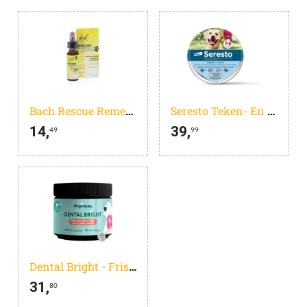
Bach Rescue Remedy Pets Druppels - Dieren Antistressmiddel - 10 ml
Seresto Teken- En Vlooienband Large - Anti tekenmiddel - per stuk > 8 Kg
14,
39,
49
99
Dental Bright - Frisse Adem, Schone Gebit & Witte Tanden - Vermindert Tandplak & Tandsteen - +- 60 schepjes - 100% Natuurlijke ingredienten - Pepermunt, Bruine Algen, Granaatappel & Cichoreiwortel - Alternatief voor Tandpasta & Tandenborstel
31,
80