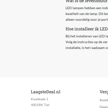
Wat is de levensduu
LED lampen hebben een indru
kwaliteit van de lamp. Dit b
alleen voordelig voor je por
Hoe installeer ik LED
Bij het installeren van LED 
Volg de instructies op de ver
installatie, is het raadzaam 
LaagsteDeal.nl
Verg
Kwelkade 1
Assis
4001RK Tiel
Deals