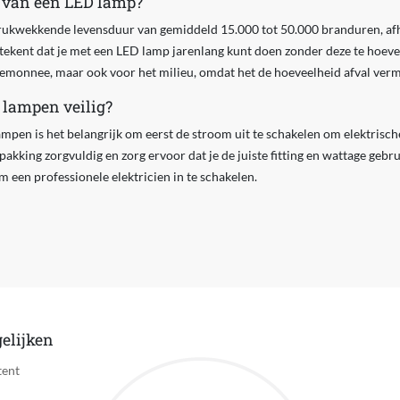
r van een LED lamp?
kwekkende levensduur van gemiddeld 15.000 tot 50.000 branduren, afha
etekent dat je met een LED lamp jarenlang kunt doen zonder deze te hoeven
temonnee, maar ook voor het milieu, omdat het de hoeveelheid afval verm
 lampen veilig?
lampen is het belangrijk om eerst de stroom uit te schakelen om elektris
pakking zorgvuldig en zorg ervoor dat je de juiste fitting en wattage gebrui
om een professionele elektricien in te schakelen.
elijken
tent