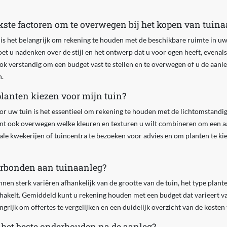
jkste factoren om te overwegen bij het kopen van tuin
 is het belangrijk om rekening te houden met de beschikbare ruimte in u
et u nadenken over de stijl en het ontwerp dat u voor ogen heeft, evenal
ook verstandig om een budget vast te stellen en te overwegen of u de aanle
n.
planten kiezen voor mijn tuin?
oor uw tuin is het essentieel om rekening te houden met de lichtomstand
kunt ook overwegen welke kleuren en texturen u wilt combineren om een a
kale kwekerijen of tuincentra te bezoeken voor advies en om planten te ki
erbonden aan tuinaanleg?
en sterk variëren afhankelijk van de grootte van de tuin, het type plante
schakelt. Gemiddeld kunt u rekening houden met een budget dat varieert v
ngrijk om offertes te vergelijken en een duidelijk overzicht van de kosten
 het beste onderhouden na de aanleg?