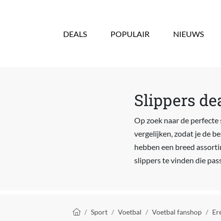
Overslaan en naar de inhoud gaan
DEALS
POPULAIR
NIEUWS
Slippers de
Op zoek naar de perfecte s
vergelijken, zodat je de be
hebben een breed assortim
slippers te vinden die pas
Kruimelpad
Sport
Voetbal
Voetbal fanshop
Er