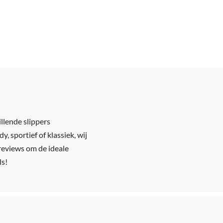
illende slippers
, sportief of klassiek, wij
reviews om de ideale
ls!