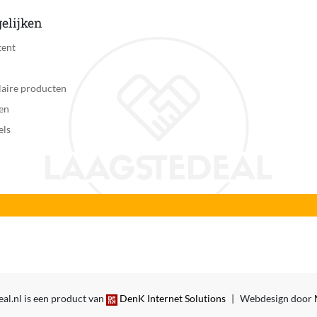
elijken
tent
aire producten
en
els
al.nl is een product van
DenK Internet Solutions
|
Webdesign door