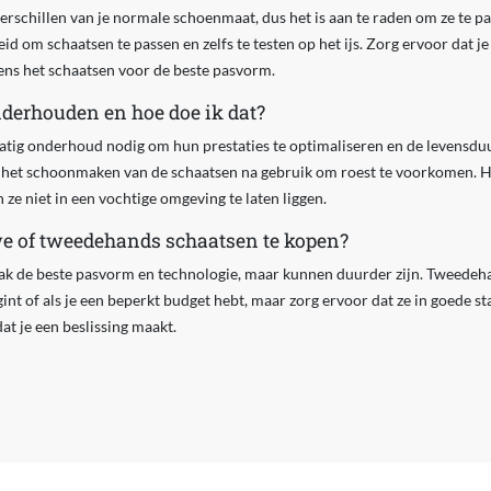
rschillen van je normale schoenmaat, dus het is aan te raden om ze te pa
d om schaatsen te passen en zelfs te testen op het ijs. Zorg ervoor dat je
ens het schaatsen voor de beste pasvorm.
derhouden en hoe doe ik dat?
atig onderhoud nodig om hun prestaties te optimaliseren en de levensduu
n het schoonmaken van de schaatsen na gebruik om roest te voorkomen. He
ze niet in een vochtige omgeving te laten liggen.
we of tweedehands schaatsen te kopen?
ak de beste pasvorm en technologie, maar kunnen duurder zijn. Tweedeh
gint of als je een beperkt budget hebt, maar zorg ervoor dat ze in goede sta
t je een beslissing maakt.