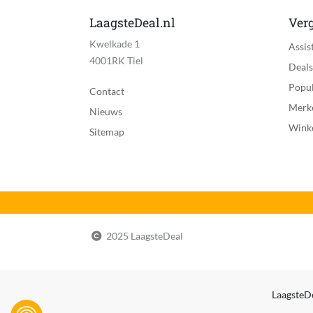
LaagsteDeal.nl
Verg
Kwelkade 1
Assis
4001RK Tiel
Deals
Popul
Contact
Merk
Nieuws
Wink
Sitemap
2025 LaagsteDeal
LaagsteDe