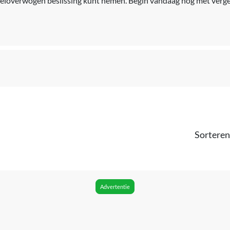
weloverwogen beslissing kunt nemen. Begin vandaag nog met verge
Sorteren
Advertentie