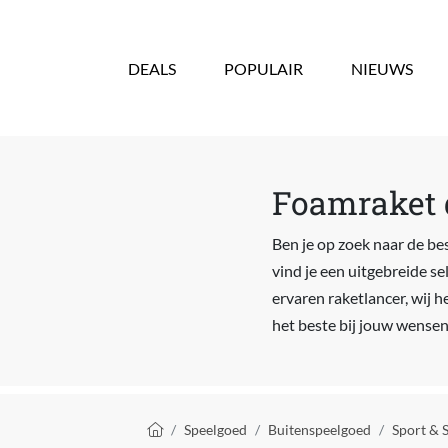
Overslaan en naar de inhoud gaan
DEALS
POPULAIR
NIEUWS
Foamraket d
Ben je op zoek naar de be
vind je een uitgebreide s
ervaren raketlancer, wij h
het beste bij jouw wensen
Kruimelpad
Speelgoed
Buitenspeelgoed
Sport & 