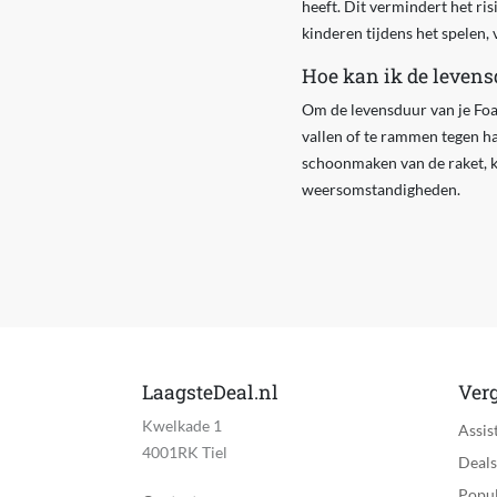
heeft. Dit vermindert het ris
kinderen tijdens het spelen, 
Hoe kan ik de leven
Om de levensduur van je Foam
vallen of te rammen tegen h
schoonmaken van de raket, ka
weersomstandigheden.
LaagsteDeal.nl
Verg
Kwelkade 1
Assis
4001RK Tiel
Deals
Popul