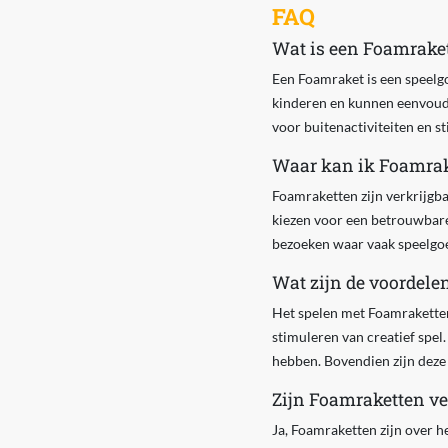
FAQ
Wat is een Foamraket
Een Foamraket is een speelgo
kinderen en kunnen eenvoudi
voor buitenactiviteiten en s
Waar kan ik Foamrak
Foamraketten zijn verkrijgba
kiezen voor een betrouwbare
bezoeken waar vaak speelgoe
Wat zijn de voordele
Het spelen met Foamraketten
stimuleren van creatief spel
hebben. Bovendien zijn deze r
Zijn Foamraketten ve
Ja, Foamraketten zijn over h