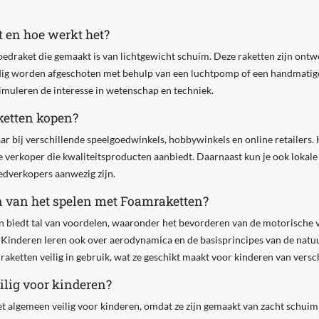
 en hoe werkt het?
edraket die gemaakt is van lichtgewicht schuim. Deze raketten zijn ontwo
g worden afgeschoten met behulp van een luchtpomp of een handmatige l
timuleren de interesse in wetenschap en techniek.
etten kopen?
ar bij verschillende speelgoedwinkels, hobbywinkels en online retailers. H
 verkoper die kwaliteitsproducten aanbiedt. Daarnaast kun je ook loka
dverkopers aanwezig zijn.
n van het spelen met Foamraketten?
 biedt tal van voordelen, waaronder het bevorderen van de motorische 
. Kinderen leren ook over aerodynamica en de basisprincipes van de natuu
aketten veilig in gebruik, wat ze geschikt maakt voor kinderen van versch
ilig voor kinderen?
et algemeen veilig voor kinderen, omdat ze zijn gemaakt van zacht schui