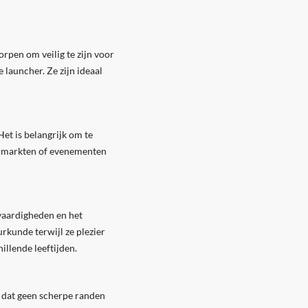
rpen om veilig te zijn voor
auncher. Ze zijn ideaal
et is belangrijk om te
le markten of evenementen
vaardigheden en het
rkunde terwijl ze plezier
illende leeftijden.
m dat geen scherpe randen