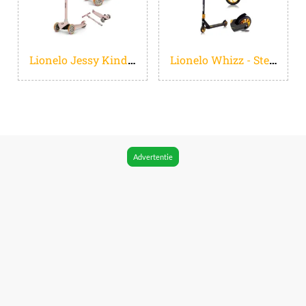
Lionelo Jessy Kinderstep - step 3 wielen - leeftijdsgroep 3+ - max 50kg - LED verlichting in de wielen - hoogte verstelbaar 65-70-75-80 cm
Lionelo Whizz - Step - 110mm - T-Bar - 100KG - voor Jongens en Meisjes - Steel rem - Kinderstepjes
Advertentie