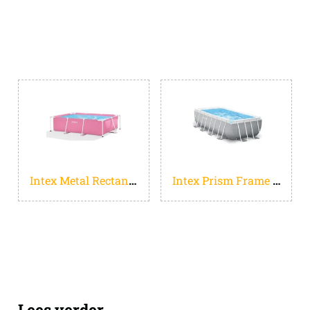
Intex Metal Rectangular Frame opbouwzwembad - rechthoekig - roze L220xB150xH60cm
Intex Prism Frame Rechthoekig Opzetzwembad Set - 400 x 200 x 100 cm - Met filterpomp
Lees verder