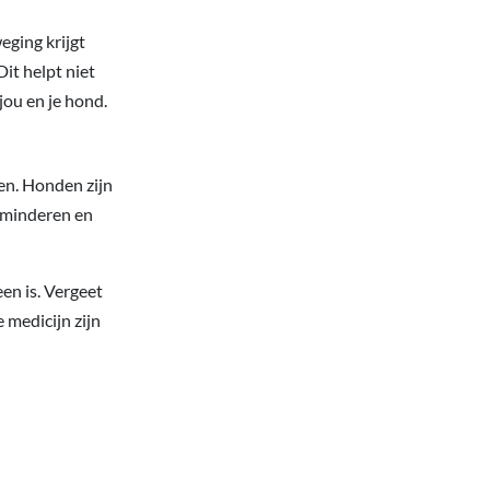
ging krijgt
it helpt niet
jou en je hond.
en. Honden zijn
rminderen en
een is. Vergeet
e medicijn zijn