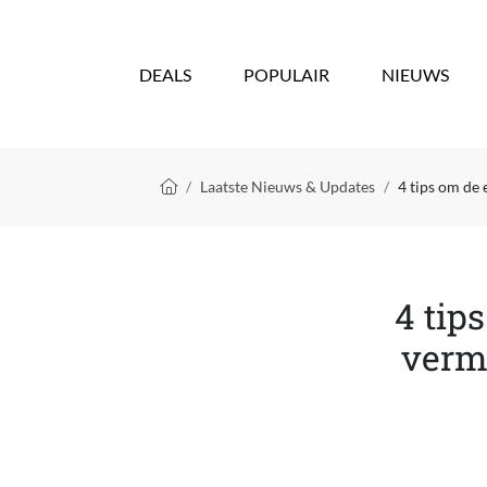
Overslaan en naar de inhoud gaan
DEALS
POPULAIR
NIEUWS
Kruimelpad
Laatste Nieuws & Updates
4 tips om de 
4 tip
vermi