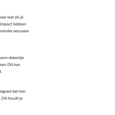
Maar wat als je
e impact hebben
ch minder eenzaam
 warm dekentje
ken. Dit kan
t.
elgoed dat hen
 Dit houdt je