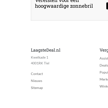
hoogwaardige zonnebril
LaagsteDeal.nl
Verg
Kwelkade 1
Assis
4001RK Tiel
Deals
Popul
Contact
Merk
Nieuws
Wink
Sitemap