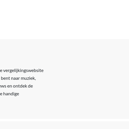
ze vergelijkingswebsite
k bent naar muziek,
views en ontdek de
ze handige