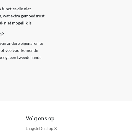
functies die niet
e, wat extra gemoedsrust
 niet mogelijk is.
p?
van andere eigenaren te
es of veelvoorkomende
erweegt een tweedehands
Volg ons op
LaagsteDeal op X