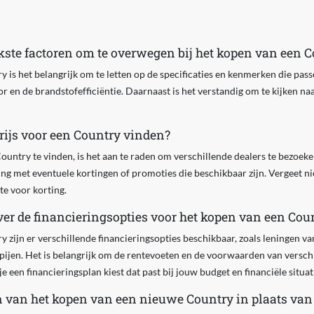
jkste factoren om te overwegen bij het kopen van een 
y is het belangrijk om te letten op de specificaties en kenmerken die pas
r en de brandstofefficiëntie. Daarnaast is het verstandig om te kijken naa
rijs voor een Country vinden?
ountry te vinden, is het aan te raden om verschillende dealers te bezoek
ng met eventuele kortingen of promoties die beschikbaar zijn. Vergeet n
mte voor korting.
er de financieringsopties voor het kopen van een Cou
y zijn er verschillende financieringsopties beschikbaar, zoals leningen v
ijen. Het is belangrijk om de rentevoeten en de voorwaarden van verschi
je een financieringsplan kiest dat past bij jouw budget en financiële situat
n van het kopen van een nieuwe Country in plaats va