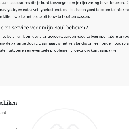
a aan accessoires die je kunt toevoegen om je rijervaring te verbeteren. D
vigatie, en extra veiligheidsfuncties. Het is een goed idee om te infor
te kijken welke het beste bij jouw behoeften passen.
ie en service voor mijn Soul beheren?
s het belangrijk om de garantievoorwaarden goed te begrijpen. Zorg ervoo
lang de garantie duurt. Daarnaast is het verstandig om een onderhoudsplan 
aten uitvoeren en eventuele problemen vroegtijdig kunt aanpakken.
elijken
tent