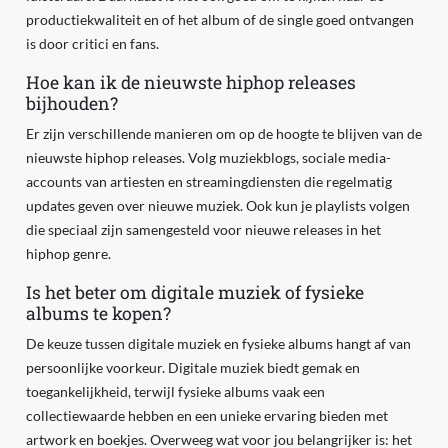
productiekwaliteit en of het album of de single goed ontvangen
is door critici en fans.
Hoe kan ik de nieuwste hiphop releases
bijhouden?
Er zijn verschillende manieren om op de hoogte te blijven van de
nieuwste hiphop releases. Volg muziekblogs, sociale media-
accounts van artiesten en streamingdiensten die regelmatig
updates geven over nieuwe muziek. Ook kun je playlists volgen
die speciaal zijn samengesteld voor nieuwe releases in het
hiphop genre.
Is het beter om digitale muziek of fysieke
albums te kopen?
De keuze tussen digitale muziek en fysieke albums hangt af van
persoonlijke voorkeur. Digitale muziek biedt gemak en
toegankelijkheid, terwijl fysieke albums vaak een
collectiewaarde hebben en een unieke ervaring bieden met
artwork en boekjes. Overweeg wat voor jou belangrijker is: het