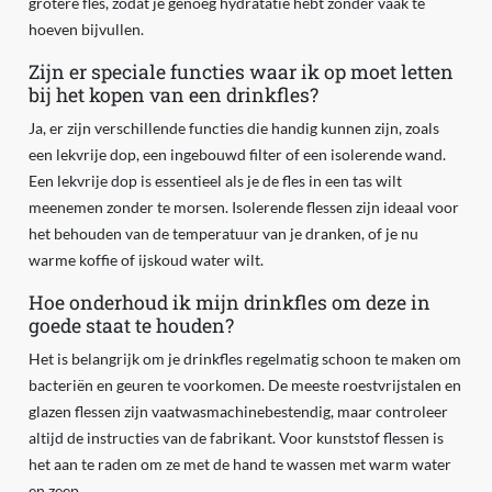
grotere fles, zodat je genoeg hydratatie hebt zonder vaak te
hoeven bijvullen.
Zijn er speciale functies waar ik op moet letten
bij het kopen van een drinkfles?
Ja, er zijn verschillende functies die handig kunnen zijn, zoals
een lekvrije dop, een ingebouwd filter of een isolerende wand.
Een lekvrije dop is essentieel als je de fles in een tas wilt
meenemen zonder te morsen. Isolerende flessen zijn ideaal voor
het behouden van de temperatuur van je dranken, of je nu
warme koffie of ijskoud water wilt.
Hoe onderhoud ik mijn drinkfles om deze in
goede staat te houden?
Het is belangrijk om je drinkfles regelmatig schoon te maken om
bacteriën en geuren te voorkomen. De meeste roestvrijstalen en
glazen flessen zijn vaatwasmachinebestendig, maar controleer
altijd de instructies van de fabrikant. Voor kunststof flessen is
het aan te raden om ze met de hand te wassen met warm water
en zeep.