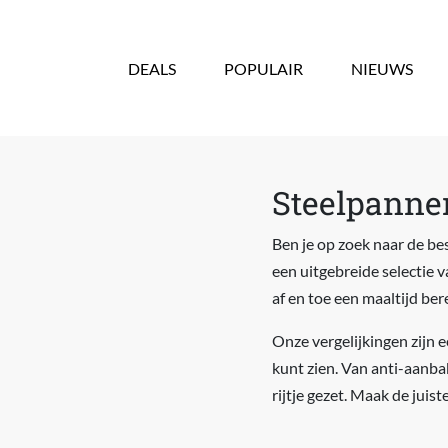
Overslaan en naar de inhoud gaan
DEALS
POPULAIR
NIEUWS
Steelpannen
Ben je op zoek naar de bes
een uitgebreide selectie 
af en toe een maaltijd bere
Onze vergelijkingen zijn e
kunt zien. Van anti-aanb
rijtje gezet. Maak de juis