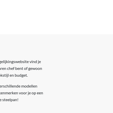
elijkingswebsite vind je
varen chef bent of gewoon
kstijl en budget.
verschillende modellen
 kenmerken voor je op een
e steelpan!