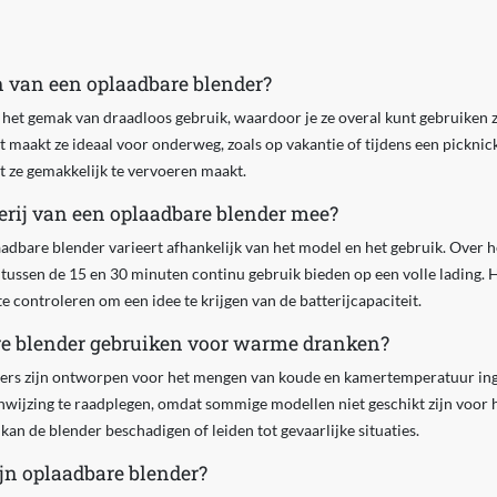
n van een oplaadbare blender?
het gemak van draadloos gebruik, waardoor je ze overal kunt gebruiken z
t maakt ze ideaal voor onderweg, zoals op vakantie of tijdens een picknick
t ze gemakkelijk te vervoeren maakt.
terij van een oplaadbare blender mee?
aadbare blender varieert afhankelijk van het model en het gebruik. Over
ussen de 15 en 30 minuten continu gebruik bieden op een volle lading. H
te controleren om een idee te krijgen van de batterijcapaciteit.
re blender gebruiken voor warme dranken?
ers zijn ontworpen voor het mengen van koude en kamertemperatuur ingr
wijzing te raadplegen, omdat sommige modellen niet geschikt zijn voor h
 de blender beschadigen of leiden tot gevaarlijke situaties.
jn oplaadbare blender?