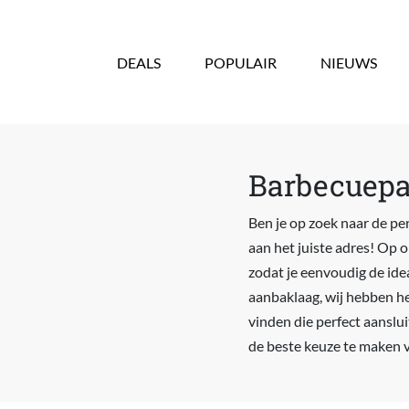
Overslaan en naar de inhoud gaan
DEALS
POPULAIR
NIEUWS
Barbecuepa
Ben je op zoek naar de pe
aan het juiste adres! Op 
zodat je eenvoudig de idea
aanbaklaag, wij hebben he
vinden die perfect aanslui
de beste keuze te maken v