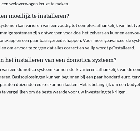
m een weloverwogen keuze te maken.
en moeilijk te installeren?
systemen kan variëren van eenvoudig tot complex, afhankelijk van het ty
Sommige systemen zijn ontworpen voor doe-het-zelvers en kunnen eenvou
one-app en een paar basisgereedschappen. Voor meer geavanceerde syst
len om ervoor te zorgen dat alles correct en veilig wordt geïnstalleerd.
an het installeren van een domotica systeem?
n van een domotica systeem kunnen sterk variëren, afhankelijk van de com
greren. Basisoplossingen kunnen beginnen bij een paar honderd euro, ter
araten duizenden euro's kunnen kosten. Het is belangrijk om een budget v
 te vergelijken om de beste waarde voor uw investering te krijgen.