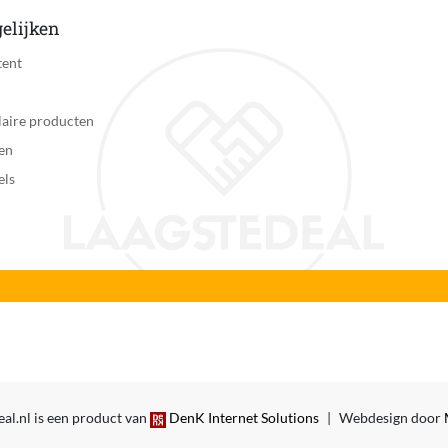
elijken
tent
aire producten
en
els
al.nl is een product van
DenK Internet Solutions
|
Webdesign door