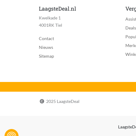
LaagsteDeal.nl
Verg
Kwelkade 1
Assis
4001RK Tiel
Deals
Popul
Contact
Merk
Nieuws
Wink
Sitemap
2025 LaagsteDeal
LaagsteDe