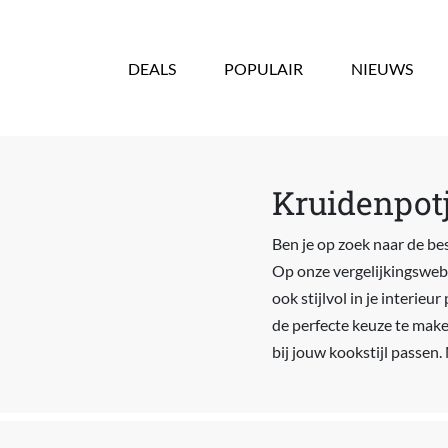
Overslaan en naar de inhoud gaan
DEALS
POPULAIR
NIEUWS
Kruidenpotj
Ben je op zoek naar de be
Op onze vergelijkingswebsi
ook stijlvol in je interieu
de perfecte keuze te make
bij jouw kookstijl passen