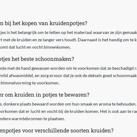
n bij het kopen van kruidenpotjes?
es is het belangrijk om te letten op het materiaal waarvan ze zijn gemaakt
t met de kruiden en ze langer vers houdt. Daarnaast is het handig om te ki
omt dat lucht en vocht binnenkomen.
otjes het beste schoonmaken?
este met de hand gewassen worden om te voorkomen dat ze beschadigd ra
ild afwasmiddel, en zorg ervoor dat je ook de deksels goed schoonmaakt
 schimmelvorming te voorkomen.
er om kruiden in potjes te bewaren?
e, donkere plaats bewaard worden om hun smaak en aroma te behouden. Z
oorkomen dat er lucht en vocht bij de kruiden komen. Het is ook aan te ra
andere warmtebronnen te plaatsen.
denpotjes voor verschillende soorten kruiden?