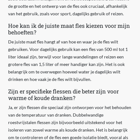
de grootte en het ontwerp van de fles ook cruciaal, afhankelijk
van het gebruik, zoals voor sport, dagelijks gebruik of reizen.
Hoe kan ik de juiste maat fles kiezen voor mijn
behoeften?
De juiste maat fles hangt af van hoe en waar je de fles wilt
gebruiken. Voor dagelijks gebruik kan een fles van 500 ml tot 1
liter ideaal zijn, terwijl voor lange wandelingen of reizen een
grotere fles van 1,5 liter of meer handiger kan zijn. Het is ook
belangrijk om te overwegen hoeveel water je dagelijks wilt
drinken en hoe vaak je de fles wilt bijvullen.
Zijn er specifieke flessen die beter zijn voor
warme of koude dranken?
Ja, er zijn flessen die speciaal zijn ontworpen voor het behouden
van de temperatuur van dranken. Dubbelwandige
roestvrijstalen flessen zijn bijvoorbeeld uitstekend voor het
isoleren van zowel warme als koude dranken. Het is belangrijk
om te controleren of de fles een goede isolatie biedt, vooral als