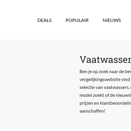
Overslaan en naar de inhoud gaan
DEALS
POPULAIR
NIEUWS
Vaatwassen
Ben je op zoek naar de be
vergelijkingswebsite vind
selectie van vaatwassers,
model zoekt of de nieuwste
prijzen en klantbeoordeli
aanschaffen!