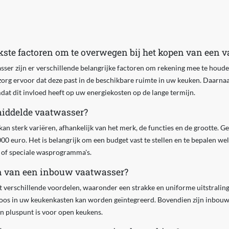
jkste factoren om te overwegen bij het kopen van een 
sser zijn er verschillende belangrijke factoren om rekening mee te houden
zorg ervoor dat deze past in de beschikbare ruimte in uw keuken. Daarnaa
dat dit invloed heeft op uw energiekosten op de lange termijn.
middelde vaatwasser?
kan sterk variëren, afhankelijk van het merk, de functies en de grootte. 
00 euro. Het is belangrijk om een budget vast te stellen en te bepalen wel
ie of speciale wasprogramma's.
en van een inbouw vaatwasser?
 verschillende voordelen, waaronder een strakke en uniforme uitstraling
oos in uw keukenkasten kan worden geïntegreerd. Bovendien zijn inbouw 
n pluspunt is voor open keukens.