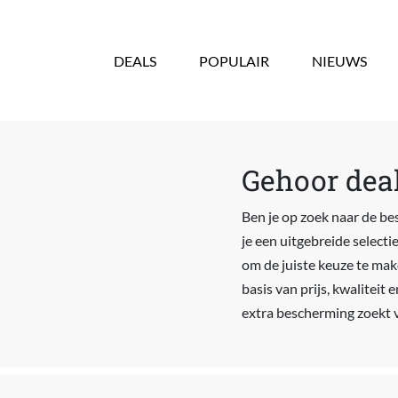
Overslaan en naar de inhoud gaan
DEALS
POPULAIR
NIEUWS
Gehoor deal
Ben je op zoek naar de bes
je een uitgebreide select
om de juiste keuze te make
basis van prijs, kwaliteit
extra bescherming zoekt vo