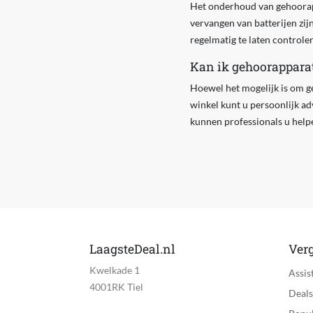
Het onderhoud van gehoorap
vervangen van batterijen zij
regelmatig te laten controle
Kan ik gehoorapparat
Hoewel het mogelijk is om ge
winkel kunt u persoonlijk a
kunnen professionals u helpe
LaagsteDeal.nl
Verg
Kwelkade 1
Assis
4001RK Tiel
Deals