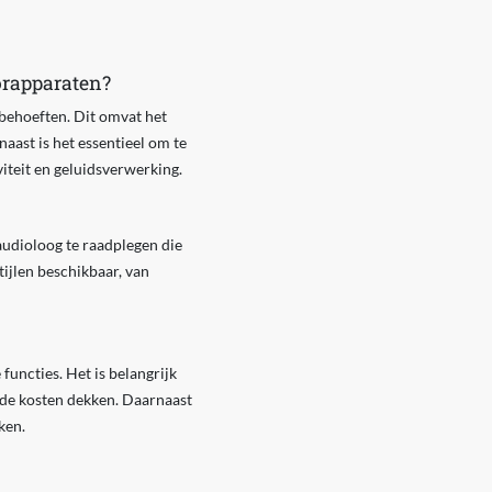
orapparaten?
behoeften. Dit omvat het
aast is het essentieel om te
viteit en geluidsverwerking.
audioloog te raadplegen die
tijlen beschikbaar, van
uncties. Het is belangrijk
 de kosten dekken. Daarnaast
ken.