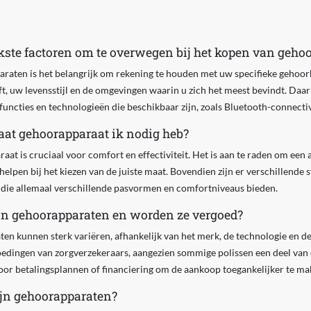
jkste factoren om te overwegen bij het kopen van geho
araten is het belangrijk om rekening te houden met uw specifieke gehoor
ft, uw levensstijl en de omgevingen waarin u zich het meest bevindt. Daarn
 functies en technologieën die beschikbaar zijn, zoals Bluetooth-connecti
at gehoorapparaat ik nodig heb?
at is cruciaal voor comfort en effectiviteit. Het is aan te raden om een 
lpen bij het kiezen van de juiste maat. Bovendien zijn er verschillende s
r, die allemaal verschillende pasvormen en comfortniveaus bieden.
an gehoorapparaten en worden ze vergoed?
n kunnen sterk variëren, afhankelijk van het merk, de technologie en de f
edingen van zorgverzekeraars, aangezien sommige polissen een deel van
oor betalingsplannen of financiering om de aankoop toegankelijker te ma
jn gehoorapparaten?