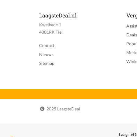
LaagsteDeal.nl
Verg
Kwelkade 1
Assis
4001RK Tiel
Deals
Popul
Contact
Merk
Nieuws
Wink
Sitemap
2025 LaagsteDeal
LaagsteDe