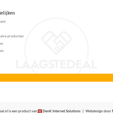
elijken
tent
aire producten
en
els
al.nl is een product van
DenK Internet Solutions
|
Webdesign door