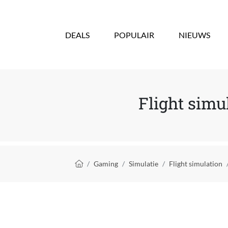
Overslaan en naar de inhoud gaan
DEALS
POPULAIR
NIEUWS
Flight simu
Kruimelpad
Gaming
Simulatie
Flight simulation