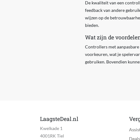
De kwaliteit van een contro
feedback van andere gebruike
wijzen op de betrouwbaarhei
bieden.
Wat zijn de voordele
Controllers met aanpasbare f
voorkeuren, wat je spelervar
gebruiken. Bovendien kunnen 
LaagsteDeal.nl
Verg
Kwelkade 1
Assis
4001RK Tiel
Deals