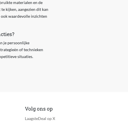
bruikte materialen en de
te kijken, aangezien dit kan
 ook waardevolle inzichten
cties?
n je persoonlijke
strategieën of technieken
etitieve situaties.
Volg ons op
LaagsteDeal op X