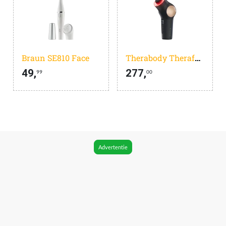
Braun SE810 Face
Therabody Theraface Pro All In One Black
49,
277,
99
00
Advertentie