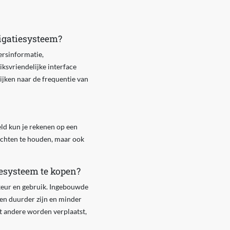
vigatiesysteem?
ersinformatie,
iksvriendelijke interface
kijken naar de frequentie van
eld kun je rekenen op een
dachten te houden, maar ook
iesysteem te kopen?
keur en gebruik. Ingebouwde
nen duurder zijn en minder
t andere worden verplaatst,