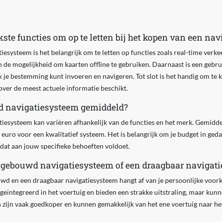
kste functies om op te letten bij het kopen van een na
iesysteem is het belangrijk om te letten op functies zoals real-time verke
 de mogelijkheid om kaarten offline te gebruiken. Daarnaast is een gebru
k je bestemming kunt invoeren en navigeren. Tot slot is het handig om te 
 over de meest actuele informatie beschikt.
ed navigatiesysteem gemiddeld?
tiesysteem kan variëren afhankelijk van de functies en het merk. Gemidd
euro voor een kwalitatief systeem. Het is belangrijk om je budget in ge
 dat aan jouw specifieke behoeften voldoet.
ingebouwd navigatiesysteem of een draagbaar navigat
wd en een draagbaar navigatiesysteem hangt af van je persoonlijke voor
geïntegreerd in het voertuig en bieden een strakke uitstraling, maar kun
 zijn vaak goedkoper en kunnen gemakkelijk van het ene voertuig naar he