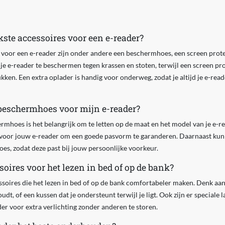
kste accessoires voor een e-reader?
 voor een e-reader zijn onder andere een beschermhoes, een screen protec
e e-reader te beschermen tegen krassen en stoten, terwijl een screen pr
kken. Een extra oplader is handig voor onderweg, zodat je altijd je e-rea
e beschermhoes voor mijn e-reader?
ermhoes is het belangrijk om te letten op de maat en het model van je e-r
 voor jouw e-reader om een goede pasvorm te garanderen. Daarnaast kun j
hoes, zodat deze past bij jouw persoonlijke voorkeur.
ssoires voor het lezen in bed of op de bank?
essoires die het lezen in bed of op de bank comfortabeler maken. Denk aan
udt, of een kussen dat je ondersteunt terwijl je ligt. Ook zijn er speciale 
der voor extra verlichting zonder anderen te storen.