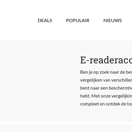
Overslaan en naar de inhoud gaan
DEALS
POPULAIR
NIEUWS
E-readeracc
Ben je op zoek naar de bes
vergelijken van verschille
bent naar een beschermhoe
hebt. Met onze vergelijkin
compleet en ontdek de top 