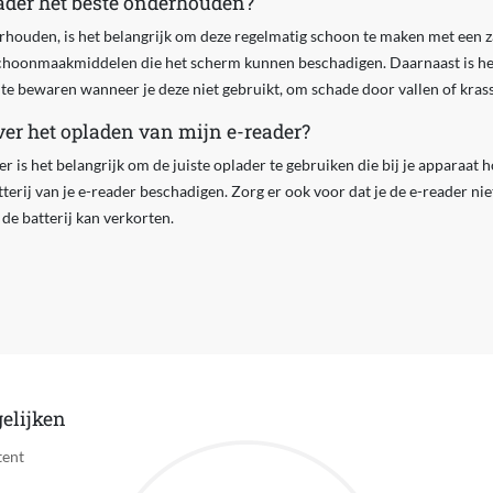
ader het beste onderhouden?
rhouden, is het belangrijk om deze regelmatig schoon te maken met een z
schoonmaakmiddelen die het scherm kunnen beschadigen. Daarnaast is het
te bewaren wanneer je deze niet gebruikt, om schade door vallen of kra
er het opladen van mijn e-reader?
er is het belangrijk om de juiste oplader te gebruiken die bij je apparaat 
erij van je e-reader beschadigen. Zorg er ook voor dat je de e-reader niet
de batterij kan verkorten.
elijken
tent