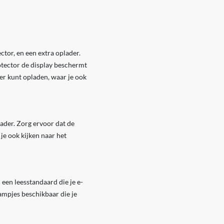
tor, en een extra oplader.
otector de display beschermt
der kunt opladen, waar je ook
eader. Zorg ervoor dat de
e ook kijken naar het
 een leesstandaard die je e-
lampjes beschikbaar die je