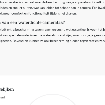
eits cameratas is cruciaal voor de bescherming van je apparatuur. Goedko
n en sneller slijten, wat kan leiden tot schade aan je camera. Een kwalit
 meer comfort en functionaliteit tijdens het dragen.
n van een waterdichte cameratas?
edt extra bescherming tegen regen en vocht, wat essentieel is voor het 
kt van speciale materialen die waterafstotend zijn, waardoor je je geen z
heden. Bovendien kunnen ze ook bescherming bieden tegen stof en zand,
elijken
tent