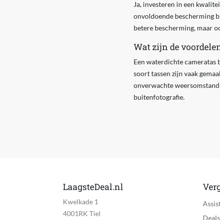
Ja, investeren in een kwalit
onvoldoende bescherming biede
betere bescherming, maar ook
Wat zijn de voordele
Een waterdichte cameratas bi
soort tassen zijn vaak gemaa
onverwachte weersomstandig
buitenfotografie.
LaagsteDeal.nl
Verg
Kwelkade 1
Assis
4001RK Tiel
Deals