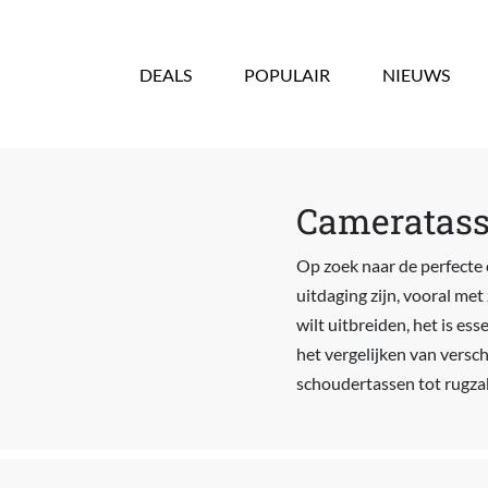
Overslaan en naar de inhoud gaan
DEALS
POPULAIR
NIEUWS
Cameratasse
Op zoek naar de perfecte 
uitdaging zijn, vooral met
wilt uitbreiden, het is ess
het vergelijken van versc
schoudertassen tot rugzak