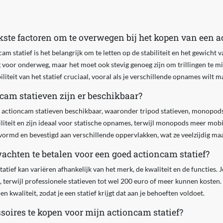
kste factoren om te overwegen bij het kopen van een a
m statief is het belangrijk om te letten op de stabiliteit en het gewicht va
ig voor onderweg, maar het moet ook stevig genoeg zijn om trillingen te m
biliteit van het statief cruciaal, vooral als je verschillende opnames wilt m
cam statieven zijn er beschikbaar?
n actioncam statieven beschikbaar, waaronder tripod statieven, monopods 
iliteit en zijn ideaal voor statische opnames, terwijl monopods meer mobil
ormd en bevestigd aan verschillende oppervlakken, wat ze veelzijdig ma
achten te betalen voor een goed actioncam statief?
tatief kan variëren afhankelijk van het merk, de kwaliteit en de functies.
 terwijl professionele statieven tot wel 200 euro of meer kunnen kosten.
en kwaliteit, zodat je een statief krijgt dat aan je behoeften voldoet.
soires te kopen voor mijn actioncam statief?