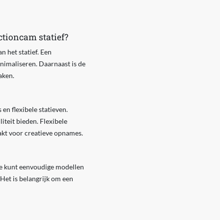
ctioncam statief?
n het statief. Een
inimaliseren. Daarnaast is de
aken.
en flexibele statieven.
iteit bieden. Flexibele
akt voor creatieve opnames.
 Je kunt eenvoudige modellen
 Het is belangrijk om een