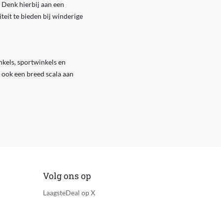
. Denk hierbij aan een
teit te bieden bij winderige
nkels, sportwinkels en
 ook een breed scala aan
Volg ons op
LaagsteDeal op X