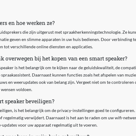
ers en hoe werken ze?
luidsprekers die zijn uitgerust met spraakherkenningstechnologie. Ze ku
rmatie geven en slimme apparaten in uw huis bedienen. Door verbinding t
n tot verschillende online diensten en applicaties.
ik overwegen bij het kopen van een smart speaker?
speaker is het belangrijk om te kijken naar de geluidskwaliteit, de compat
 spraakassistent. Daarnaast kunnen functies zoals het afspelen van muzi
uws en weerupdates ook van belang zijn. Vergeet niet om te controleren 
w wensen voldoen.
t speaker beveiligen?
ligen, is het belangrijk om de privacy-instellingen goed te configureren.
 regelmatig verwijdert. Daarnaast is het aan te raden om uw wifi-netwer
updates voor uw apparaat regelmatig uit te voeren.