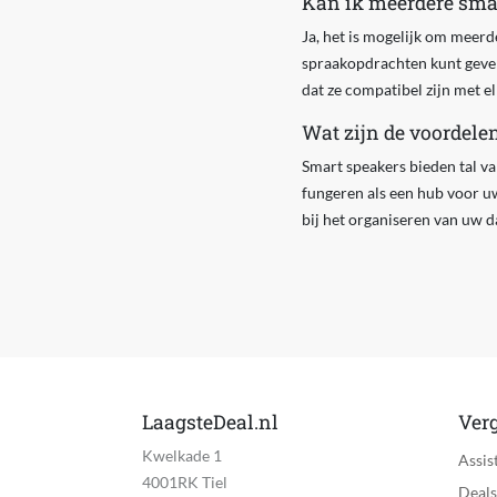
Kan ik meerdere smar
Ja, het is mogelijk om meerd
spraakopdrachten kunt geven
dat ze compatibel zijn met e
Wat zijn de voordele
Smart speakers bieden tal va
fungeren als een hub voor u
bij het organiseren van uw da
LaagsteDeal.nl
Verg
Kwelkade 1
Assis
4001RK Tiel
Deals