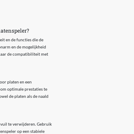
latenspeler?
eit en de functies die de
toonarm en de mogelijkheid
naar de compatibiliteit met
oor platen en een
 om optimale prestaties te
wel de platen als de naald
vuil te verwijderen. Gebruik
tenspeler op een stabiele