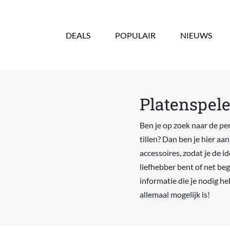
Overslaan en naar de inhoud gaan
DEALS
POPULAIR
NIEUWS
Platenspele
Ben je op zoek naar de pe
tillen? Dan ben je hier aan
accessoires, zodat je de i
liefhebber bent of net be
informatie die je nodig h
allemaal mogelijk is!