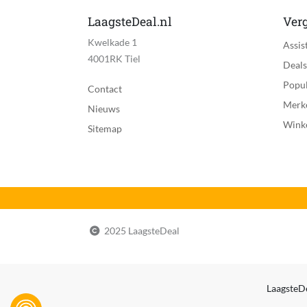
LaagsteDeal.nl
Verg
Kwelkade 1
Assis
4001RK Tiel
Deals
Popul
Contact
Merk
Nieuws
Wink
Sitemap
2025 LaagsteDeal
LaagsteDe