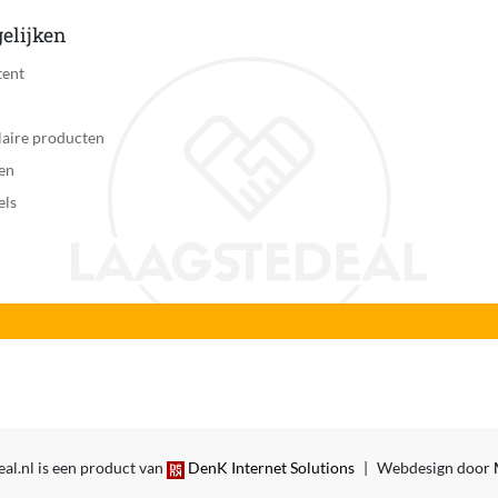
elijken
tent
aire producten
en
els
al.nl is een product van
DenK Internet Solutions
|
Webdesign door