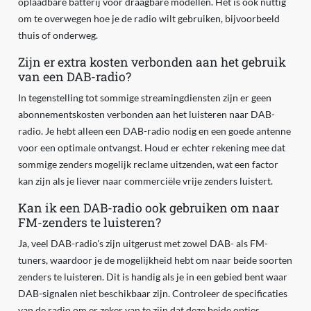
oplaadbare batterij voor draagbare modellen. Het is ook nuttig
om te overwegen hoe je de radio wilt gebruiken, bijvoorbeeld
thuis of onderweg.
Zijn er extra kosten verbonden aan het gebruik
van een DAB-radio?
In tegenstelling tot sommige streamingdiensten zijn er geen
abonnementskosten verbonden aan het luisteren naar DAB-
radio. Je hebt alleen een DAB-radio nodig en een goede antenne
voor een optimale ontvangst. Houd er echter rekening mee dat
sommige zenders mogelijk reclame uitzenden, wat een factor
kan zijn als je liever naar commerciële vrije zenders luistert.
Kan ik een DAB-radio ook gebruiken om naar
FM-zenders te luisteren?
Ja, veel DAB-radio's zijn uitgerust met zowel DAB- als FM-
tuners, waardoor je de mogelijkheid hebt om naar beide soorten
zenders te luisteren. Dit is handig als je in een gebied bent waar
DAB-signalen niet beschikbaar zijn. Controleer de specificaties
van de radio om er zeker van te zijn dat deze beide opties