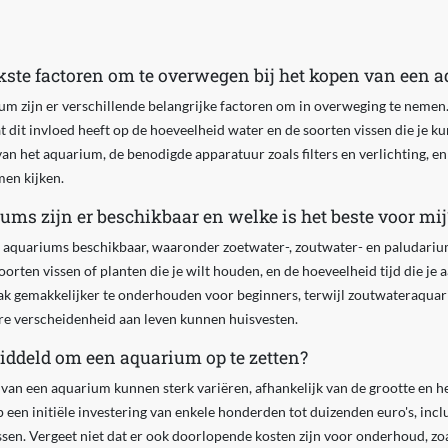
jkste factoren om te overwegen bij het kopen van een 
um zijn er verschillende belangrijke factoren om in overweging te nemen. 
 dit invloed heeft op de hoeveelheid water en de soorten vissen die je 
van het aquarium, de benodigde apparatuur zoals filters en verlichting, 
men kijken.
ums zijn er beschikbaar en welke is het beste voor mij
en aquariums beschikbaar, waaronder zoetwater-, zoutwater- en paludari
soorten vissen of planten die je wilt houden, en de hoeveelheid tijd die j
k gemakkelijker te onderhouden voor beginners, terwijl zoutwateraqua
re verscheidenheid aan leven kunnen huisvesten.
iddeld om een aquarium op te zetten?
van een aquarium kunnen sterk variëren, afhankelijk van de grootte en het
een initiële investering van enkele honderden tot duizenden euro's, inclu
ssen. Vergeet niet dat er ook doorlopende kosten zijn voor onderhoud, zoa