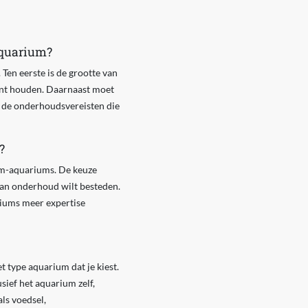
aquarium?
Ten eerste is de grootte van
kunt houden. Daarnaast moet
en de onderhoudsvereisten die
?
um-aquariums. De keuze
e aan onderhoud wilt besteden.
riums meer expertise
 type aquarium dat je kiest.
sief het aquarium zelf,
ls voedsel,