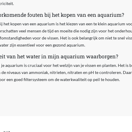
iciteit.
orkomende fouten bij het kopen van een aquarium?
 het kopen van een aquarium is het kiezen van een te klein aquarium voor
rschatten veel mensen de tijd en moeite die nodig zijn voor het onderho
fomstandigheden voor de vissen. Het is ook belangrijk om niet te snel vis
 water zijn essentieel voor een gezond aquarium.
eit van het water in mijn aquarium waarborgen?
 je aquarium is cruciaal voor het welzijn van je vissen en planten. Het is
 de niveaus van ammoniak, nitrieten, nitraten en pH te controleren. Daa
or een goed filtersysteem om de waterkwaliteit op peil te houden.