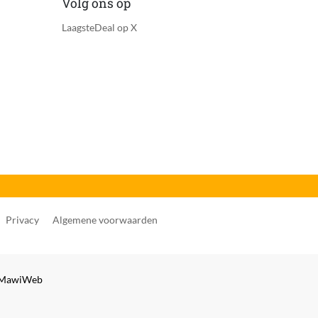
Volg ons op
LaagsteDeal op X
Privacy
Algemene voorwaarden
MawiWeb