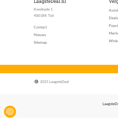
LaagsteDeal.nl
Verg
Kwelkade 1
Assis
4001RK Tiel
Deals
Popul
Contact
Merk
Nieuws
Wink
Sitemap
2025 LaagsteDeal
LaagsteDe