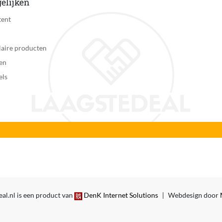
elijken
tent
aire producten
en
els
al.nl is een product van
DenK Internet Solutions
|
Webdesign door