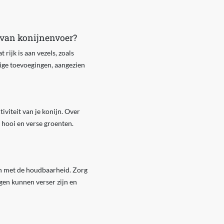
n van konijnenvoer?
 rijk is aan vezels, zoals
tige toevoegingen, aangezien
iviteit van je konijn. Over
 hooi en verse groenten.
en met de houdbaarheid. Zorg
gen kunnen verser zijn en