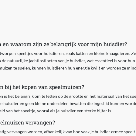
 en waarom zijn ze belangrijk voor mijn huisdier?
tworpen speeltjes voor huisdieren, zoals katten en kleine knaagdieren. Ze
 de natuurlijke jachtinstincten van je huisdier, wat essentieel is voor hun
uizen te spelen, kunnen huisdieren hun energie kwijt en worden ze mind
en bij het kopen van speelmuizen?
 is het belangrijk om te letten op de grootte en het materiaal van het spe
 je huisdier en geen kleine onderdelen bevatten die ingeslikt kunnen wor
 van het speeltje, vooral als je huisdier een sterke bijter is.
eelmuizen vervangen?
g vervangen worden, afhankelijk van hoe vaak je huisdier ermee speelt. A