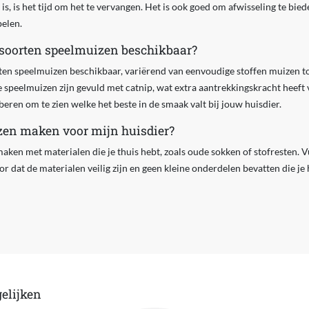
 is, is het tijd om het te vervangen. Het is ook goed om afwisseling te bied
pelen.
e soorten speelmuizen beschikbaar?
orten speelmuizen beschikbaar, variërend van eenvoudige stoffen muizen to
speelmuizen zijn gevuld met catnip, wat extra aantrekkingskracht heeft 
beren om te zien welke het beste in de smaak valt bij jouw huisdier.
zen maken voor mijn huisdier?
maken met materialen die je thuis hebt, zoals oude sokken of stofresten. V
or dat de materialen veilig zijn en geen kleine onderdelen bevatten die j
elijken