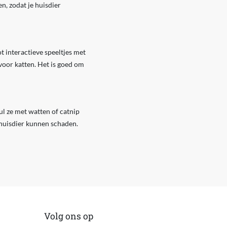
en, zodat je huisdier
t interactieve speeltjes met
voor katten. Het is goed om
ul ze met watten of catnip
e huisdier kunnen schaden.
Volg ons op