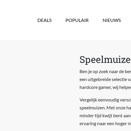
Overslaan en naar de inhoud gaan
DEALS
POPULAIR
NIEUWS
Speelmuizen
Ben je op zoek naar de bes
een uitgebreide selectie v
hardcore gamer, wij helpen
Vergelijk eenvoudig versc
speelmuizen. Met onze han
minder tijd kwijt bent aa
ervaring naar een hoger ni