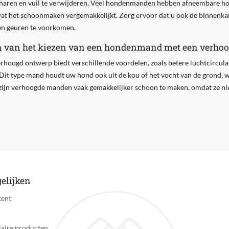
m haren en vuil te verwijderen. Veel hondenmanden hebben afneembare h
t het schoonmaken vergemakkelijkt. Zorg ervoor dat u ook de binnenkan
n geuren te voorkomen.
en van het kiezen van een hondenmand met een verho
oogd ontwerp biedt verschillende voordelen, zoals betere luchtcircula
t type mand houdt uw hond ook uit de kou of het vocht van de grond, wat
jn verhoogde manden vaak gemakkelijker schoon te maken, omdat ze niet 
elijken
tent
aire producten