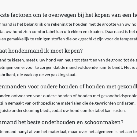
jkste factoren om te overwegen bij het kopen van ee
nmand is het belangrijk om rekening te houden met de grootte van uw 
at uw hond zich comfortabel kan uitrekken en draaien. Daarnaast is het
 en gemakkelijk te reinigen stoffen die ook geschikt zijn voor de tempera
maat hondenmand ik moet kopen?
d te kiezen, meet u uw hond van neus tot staart en van de grond tot de 
etingen om ervoor te zorgen dat de mand voldoende ruimte biedt. Het is 
brikant, die vaak op de verpakking staat.
ndenmanden voor oudere honden of honden met gezon
nmanden ontworpen voor oudere honden of honden met gezondheidsprob
zijn gemaakt van orthopedische materialen die de gewrichten ontlasten. H
 juiste ondersteuning biedt, zodat uw hond comfortabel kan rusten.
enmand het beste onderhouden en schoonmaken?
nmand hangt af van het materiaal, maar over het algemeen is het aan t