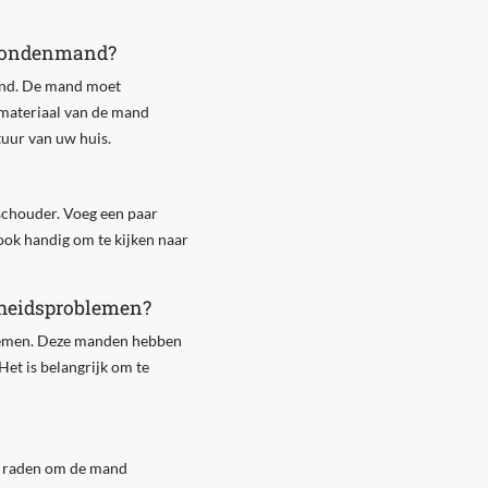
n hondenmand?
hond. De mand moet
 materiaal van de mand
tuur van uw huis.
schouder. Voeg een paar
ook handig om te kijken naar
dheidsproblemen?
lemen. Deze manden hebben
et is belangrijk om te
e raden om de mand