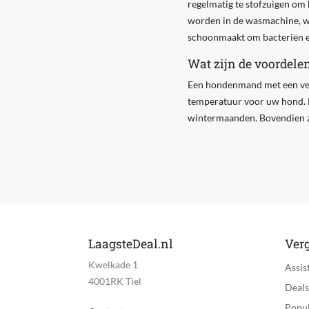
regelmatig te stofzuigen o
worden in de wasmachine, wa
schoonmaakt om bacteriën e
Wat zijn de voordel
Een hondenmand met een verh
temperatuur voor uw hond. Di
wintermaanden. Bovendien zi
LaagsteDeal.nl
Verg
Kwelkade 1
Assis
4001RK Tiel
Deals
Popul