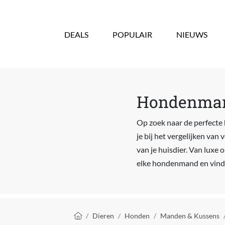
Overslaan en naar de inhoud gaan
DEALS
POPULAIR
NIEUWS
Hondenmand
Op zoek naar de perfecte 
je bij het vergelijken va
van je huisdier. Van luxe
elke hondenmand en vind 
Kruimelpad
Dieren
Honden
Manden & Kussens