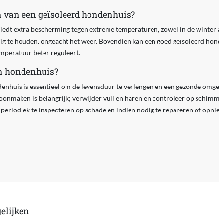
n van een geïsoleerd hondenhuis?
iedt extra bescherming tegen extreme temperaturen, zowel in de winter a
ig te houden, ongeacht het weer. Bovendien kan een goed geïsoleerd ho
mperatuur beter reguleert.
n hondenhuis?
nhuis is essentieel om de levensduur te verlengen en een gezonde omge
onmaken is belangrijk; verwijder vuil en haren en controleer op schimme
periodiek te inspecteren op schade en indien nodig te repareren of opn
elijken