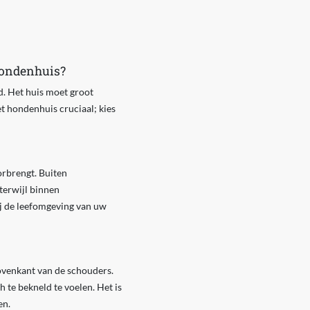
 hondenhuis?
d. Het huis moet groot
t hondenhuis cruciaal; kies
orbrengt. Buiten
terwijl binnen
ij de leefomgeving van uw
ovenkant van de schouders.
te bekneld te voelen. Het is
en.