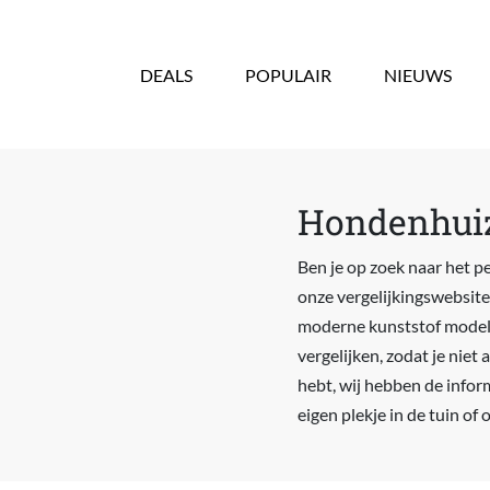
Overslaan en naar de inhoud gaan
DEALS
POPULAIR
NIEUWS
Hondenhuiz
Ben je op zoek naar het p
onze vergelijkingswebsite
moderne kunststof modelle
vergelijken, zodat je niet 
hebt, wij hebben de inform
eigen plekje in de tuin of 