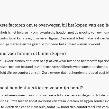
jkste factoren om te overwegen bij het kopen van een
nhuis is het belangrijk om rekening te houden met de grootte van uw hon
mfortabel kan staan, draaien en liggen. Daarnaast is het materiaal van he
dige materialen die geschikt zijn voor het klimaat waarin u woont.
is voor binnen of buiten kopen?
uis voor binnen of buiten hangt af van waar uw hond het meeste tijd do
ntworpen om bestand te zijn tegen verschillende weersomstandigheden, 
ht zijn op comfort en stijl. Zorg ervoor dat het hondenhuis goed past b
 maat hondenhuis kiezen voor mijn hond?
s te kiezen, meet u uw hond van neus tot staart en van de grond tot de b
e ruimte bieden zodat uw hond kan staan, draaien en liggen zonder zich 
s te kiezen dan een te klein huis, zodat uw hond zich comfortabel kan voel