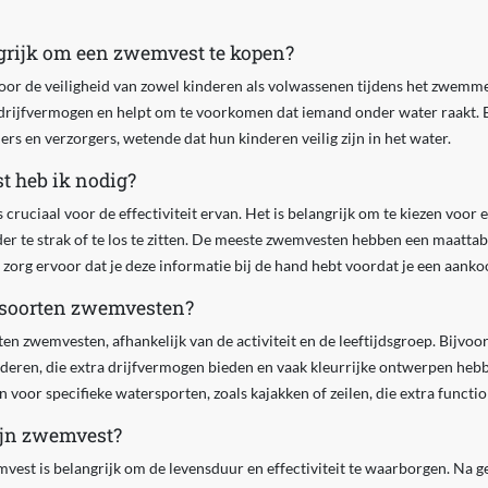
grijk om een zwemvest te kopen?
voor de veiligheid van zowel kinderen als volwassenen tijdens het zwemm
t drijfvermogen en helpt om te voorkomen dat iemand onder water raakt.
s en verzorgers, wetende dat hun kinderen veilig zijn in het water.
 heb ik nodig?
cruciaal voor de effectiviteit ervan. Het is belangrijk om te kiezen voor
der te strak of te los te zitten. De meeste zwemvesten hebben een maattab
zorg ervoor dat je deze informatie bij de hand hebt voordat je een aanko
e soorten zwemvesten?
rten zwemvesten, afhankelijk van de activiteit en de leeftijdsgroep. Bijvo
deren, die extra drijfvermogen bieden en vaak kleurrijke ontwerpen heb
jn voor specifieke watersporten, zoals kajakken of zeilen, die extra funct
ijn zwemvest?
st is belangrijk om de levensduur en effectiviteit te waarborgen. Na ge