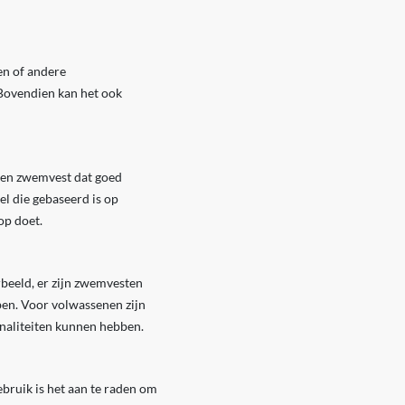
en of andere
 Bovendien kan het ook
 een zwemvest dat goed
el die gebaseerd is op
op doet.
orbeeld, er zijn zwemvesten
ben. Voor volwassenen zijn
ionaliteiten kunnen hebben.
bruik is het aan te raden om