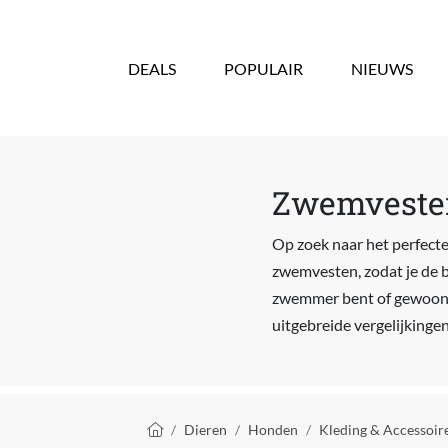
Overslaan en naar de inhoud gaan
DEALS
POPULAIR
NIEUWS
Zwemvesten
Op zoek naar het perfecte 
zwemvesten, zodat je de b
zwemmer bent of gewoon wa
uitgebreide vergelijking
Kruimelpad
Dieren
Honden
Kleding & Accessoir