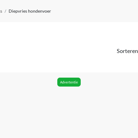
s
Diepvries hondenvoer
Sorteren
Advertentie