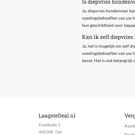
Is diepvries hondenv
Ja, diepvries hondenvoer kan
voedingsbehoeften van uw ho
hun geschiktheid voor bepaal
Kan ik zelf diepvrie
Ja, het is mogelijk om zelf 
voedingsbehoeften van uw hon
bevat. Het is ook belangrijk
LaagsteDeal.nl
Verg
Kwelkade 1
Assis
4001RK Tiel
Deals