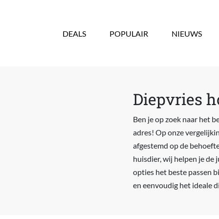
Overslaan en naar de inhoud gaan
DEALS
POPULAIR
NIEUWS
Diepvries h
Ben je op zoek naar het b
adres! Op onze vergelijki
afgestemd op de behoeften
huisdier, wij helpen je d
opties het beste passen b
en eenvoudig het ideale d