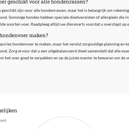
oer geschikt voor alle hondenrassen?
 geschikt zijn voor alle hondenrassen, maar het is belangrijk om rekenin
nd. Sommige honden hebben speciale dieetvereisten of allergieën die i
de soorten voer. Raadpleeg altijd uw dierenarts voordat u overstapt op e
s hondenvoer maken?
diepvries hondenvoer te maken, maar het vereist zorgvuldige planning en k
d. Zorg ervoor dat u een uitgebalanceerd dieet samenstelt dat alle esse
 om het voer goed te verpakken en op de juiste manier te bewaren om de 
elijken
tent