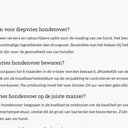
n voor diepvries hondenvoer?
een versere en natuurlijkere optie voor de voeding van uw hond. Het bev
nstmatige ingrediënten dan droogvoer. Bovendien kan het helpen bij he
el zijn voor de gezondheid van uw huisdier.
pvries hondenvoer bewaren?
orgaans tot 6 maanden in de vriezer worden bewaard, afhankelijk van d
rijk om de houdbaarheidsdatum op de verpakking te controleren en ervoor
 voorkomen. Na ontdooiing moet het voer binnen 24 uur worden gebruikt
ries hondenvoer op de juiste manier?
es hondenvoer langzaam in de koelkast te ontdooien om de kwaliteit en v
mertemperatuur, omdat dit de groei van bacteriën kan bevorderen. Zodra 
eren aan uw hond.