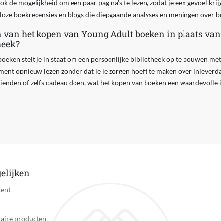
k de mogelijkheid om een paar pagina's te lezen, zodat je een gevoel krijgt
alloze boekrecensies en blogs die diepgaande analyses en meningen over 
n van het kopen van Young Adult boeken in plaats van
heek?
eken stelt je in staat om een persoonlijke bibliotheek op te bouwen met
ment opnieuw lezen zonder dat je je zorgen hoeft te maken over inleverd
vrienden of zelfs cadeau doen, wat het kopen van boeken een waardevolle 
elijken
tent
aire producten