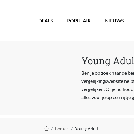
Overslaan en naar de inhoud gaan
DEALS
POPULAIR
NIEUWS
Young Adult
Ben je op zoek naar de bes
vergelijkingswebsite help
vergelijken. Of je nu ho
alles voor je op een rijtj
Kruimelpad
Boeken
Young Adult