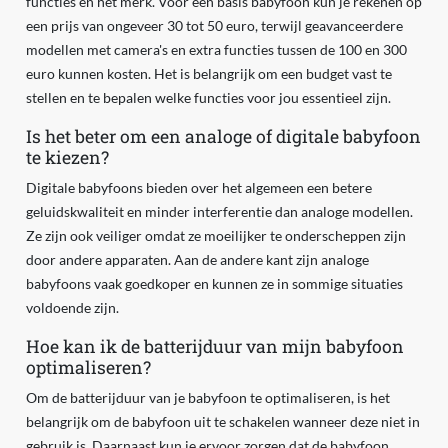
functies en het merk. Voor een basis babyfoon kun je rekenen op
een prijs van ongeveer 30 tot 50 euro, terwijl geavanceerdere
modellen met camera's en extra functies tussen de 100 en 300
euro kunnen kosten. Het is belangrijk om een budget vast te
stellen en te bepalen welke functies voor jou essentieel zijn.
Is het beter om een analoge of digitale babyfoon
te kiezen?
Digitale babyfoons bieden over het algemeen een betere
geluidskwaliteit en minder interferentie dan analoge modellen.
Ze zijn ook veiliger omdat ze moeilijker te onderscheppen zijn
door andere apparaten. Aan de andere kant zijn analoge
babyfoons vaak goedkoper en kunnen ze in sommige situaties
voldoende zijn.
Hoe kan ik de batterijduur van mijn babyfoon
optimaliseren?
Om de batterijduur van je babyfoon te optimaliseren, is het
belangrijk om de babyfoon uit te schakelen wanneer deze niet in
gebruik is. Daarnaast kun je ervoor zorgen dat de babyfoon