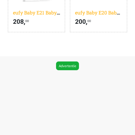
eufy Baby E21 Babyfoon - Baby Monitor - 4K Camera - Hybride Wi-Fi - App- en Monitorbediening - Ultrahelder Nachtzicht - Pan-Tilt - 8* Zoom - Draagbare Camera met Ingebouwde Batterij - ANR - Slimme Waarschuwingen
eufy Baby E20 Babyfoon - Baby Monitor - 2K HD Resolutie - App- en Offlinebesturing - Scherp Nachtzicht - 5000mAh Accu - Intelligente Geluids- en Temperatuurmeldingen - Beveiligde Verbinding - Wit
208,
200,
00
00
Advertentie